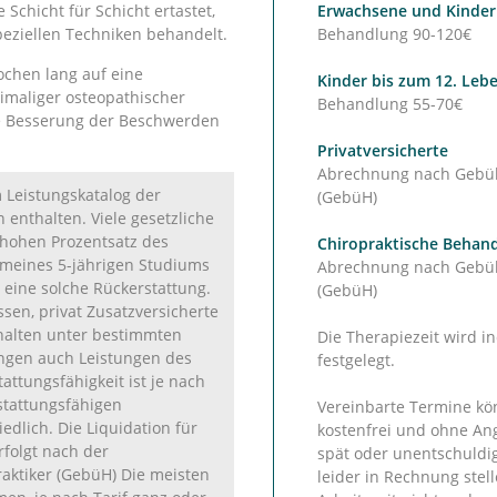
chicht für Schicht ertastet,
Erwachsene und Kinder
eziellen Techniken behandelt.
Behandlung 90-120€
ochen lang auf eine
Kinder bis zum 12. Leb
imaliger osteopathischer
Behandlung 55-70€
he Besserung der Beschwerden
Privatversicherte
Abrechnung nach Gebühr
m Leistungskatalog der
(GebüH)
 enthalten. Viele gesetzliche
 hohen Prozentsatz des
Chiropraktische Behan
meines 5-jährigen Studiums
Abrechnung nach Gebühr
 eine solche Rückerstattung.
(GebüH)
sen, privat Zusatzversicherte
halten unter bestimmten
Die Therapiezeit wird i
gen auch Leistungen des
festgelegt.
tattungsfähigkeit ist je nach
stattungsfähigen
Vereinbarte Termine kö
lich. Die Liquidation für
kostenfrei und ohne An
rfolgt nach der
spät oder unentschuldi
aktiker (GebüH) Die meisten
leider in Rechnung stell