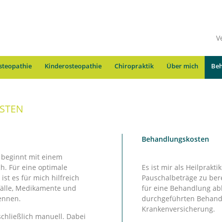
V
steopathie
Kinderosteopathie
Chiropraktik
Über mich
Beh
STEN
Behandlungskosten
 beginnt mit einem
. Für eine optimale
Es ist mir als Heilprakti
st es für mich hilfreich
Pauschalbeträge zu ber
fälle, Medikamente und
für eine Behandlung abh
ennen.
durchgeführten Behand
Krankenversicherung.
schließlich manuell. Dabei